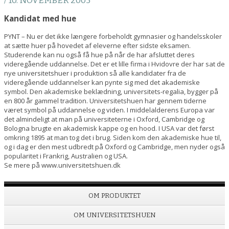
/ 10. NOVEMBER 2005
Kandidat med hue
PYNT – Nu er det ikke længere forbeholdt gymnasier og handelsskoler
at sætte huer på hovedet af eleverne efter sidste eksamen.
Studerende kan nu også få hue på når de har afsluttet deres
videregående uddannelse. Det er et lille firma i Hvidovre der har sat de
nye universitetshuer i produktion så alle kandidater fra de
videregående uddannelser kan pynte sig med det akademiske
symbol. Den akademiske beklædning, universitets-regalia, bygger på
en 800 år gammel tradition. Universitetshuen har gennem tiderne
været symbol på uddannelse og viden. I middelalderens Europa var
det almindeligt at man på universiteterne i Oxford, Cambridge og
Bologna brugte en akademisk kappe og en hood. I USA var det først
omkring 1895 at man tog det i brug. Siden kom den akademiske hue til,
og i dag er den mest udbredt på Oxford og Cambridge, men nyder også
popularitet i Frankrig, Australien og USA.
Se mere på www.universitetshuen.dk
OM PRODUKTET
OM UNIVERSITETSHUEN