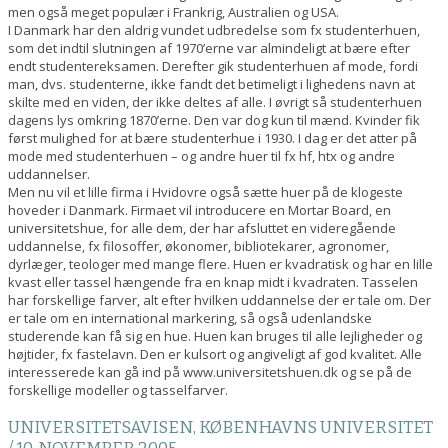
men også meget populær i Frankrig, Australien og USA.
I Danmark har den aldrig vundet udbredelse som fx studenterhuen,
som det indtil slutningen af 1970’erne var almindeligt at bære efter
endt studentereksamen. Derefter gik studenterhuen af mode, fordi
man, dvs. studenterne, ikke fandt det betimeligt i lighedens navn at
skilte med en viden, der ikke deltes af alle. I øvrigt så studenterhuen
dagens lys omkring 1870’erne. Den var dog kun til mænd. Kvinder fik
først mulighed for at bære studenterhue i 1930. I dag er det atter på
mode med studenterhuen – og andre huer til fx hf, htx og andre
uddannelser.
Men nu vil et lille firma i Hvidovre også sætte huer på de klogeste
hoveder i Danmark. Firmaet vil introducere en Mortar Board, en
universitetshue, for alle dem, der har afsluttet en videregående
uddannelse, fx filosoffer, økonomer, bibliotekarer, agronomer,
dyrlæger, teologer med mange flere. Huen er kvadratisk og har en lille
kvast eller tassel hængende fra en knap midt i kvadraten. Tasselen
har forskellige farver, alt efter hvilken uddannelse der er tale om. Der
er tale om en international markering, så også udenlandske
studerende kan få sig en hue. Huen kan bruges til alle lejligheder og
højtider, fx fastelavn. Den er kulsort og angiveligt af god kvalitet. Alle
interesserede kan gå ind på www.universitetshuen.dk og se på de
forskellige modeller og tasselfarver.
UNIVERSITETSAVISEN, KØBENHAVNS UNIVERSITET