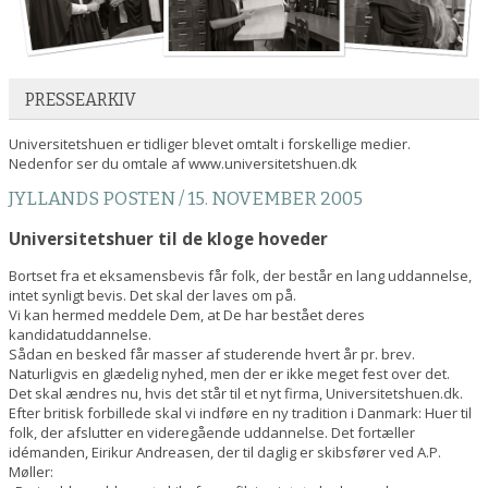
PRESSEARKIV
Universitetshuen er tidliger blevet omtalt i forskellige medier.
Nedenfor ser du omtale af www.universitetshuen.dk
JYLLANDS POSTEN / 15. NOVEMBER 2005
Universitetshuer til de kloge hoveder
Bortset fra et eksamensbevis får folk, der består en lang uddannelse,
intet synligt bevis. Det skal der laves om på.
Vi kan hermed meddele Dem, at De har bestået deres
kandidatuddannelse.
Sådan en besked får masser af studerende hvert år pr. brev.
Naturligvis en glædelig nyhed, men der er ikke meget fest over det.
Det skal ændres nu, hvis det står til et nyt firma, Universitetshuen.dk.
Efter britisk forbillede skal vi indføre en ny tradition i Danmark: Huer til
folk, der afslutter en videregående uddannelse. Det fortæller
idémanden, Eirikur Andreasen, der til daglig er skibsfører ved A.P.
Møller: