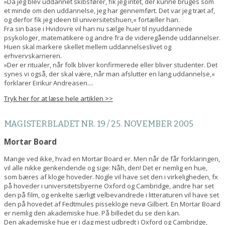
»Da jeg blev uddannet skibsfører, fik jeg intet, der kunne bruges som
et minde om den uddannelse, jeg har gennemført. Det var jeg træt af,
og derfor fik jeg ideen til universitetshuen,« fortæller han.
Fra sin base i Hvidovre vil han nu sælge huer til nyuddannede
psykologer, matematikere og andre fra de videregående uddannelser.
Huen skal markere skellet mellem uddannelseslivet og
erhvervskarrieren.
»Der er ritualer, når folk bliver konfirmerede eller bliver studenter. Det
synes vi også, der skal være, når man afslutter en lang uddannelse,«
forklarer Eirikur Andreasen....
Tryk her for at læse hele artiklen >>
MAGISTERBLADET NR. 19 / 25. NOVEMBER 2005
Mortar Board
Mange ved ikke, hvad en Mortar Board er. Men når de får forklaringen,
vil alle nikke genkendende og sige: Nåh, den! Det er nemlig en hue,
som bæres af kloge hoveder. Nogle vil have set den i virkeligheden, fx
på hoveder i universitetsbyerne Oxford og Cambridge, andre har set
den på film, og enkelte særligt velbevandrede i litteraturen vil have set
den på hovedet af Fedtmules pissekloge nevø Gilbert. En Mortar Board
er nemlig den akademiske hue. På billedet du se den kan.
Den akademiske hue er i dag mest udbredt i Oxford og Cambridge,