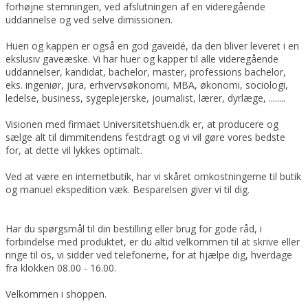
forhøjne stemningen, ved afslutningen af en videregående
uddannelse og ved selve dimissionen.
Huen og kappen er også en god gaveidé, da den bliver leveret i en
ekslusiv gaveæske. Vi har huer og kapper til alle videregående
uddannelser, kandidat, bachelor, master, professions bachelor,
eks. ingeniør, jura, erhvervsøkonomi, MBA, økonomi, sociologi,
ledelse, business, sygeplejerske, journalist, lærer, dyrlæge, ........
Visionen med firmaet Universitetshuen.dk er, at producere og
sælge alt til dimmitendens festdragt og vi vil gøre vores bedste
for, at dette vil lykkes optimalt.
Ved at være en internetbutik, har vi skåret omkostningerne til butik
og manuel ekspedition væk. Besparelsen giver vi til dig.
Har du spørgsmål til din bestilling eller brug for gode råd, i
forbindelse med produktet, er du altid velkommen til at skrive eller
ringe til os, vi sidder ved telefonerne, for at hjælpe dig, hverdage
fra klokken 08.00 - 16.00.
Velkommen i shoppen.