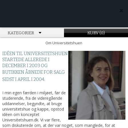
KATEGORIER
KURV (0)
Om Universitetshuen
IDÉEN TIL UNIVERSITETSHUEN
STARTEDE ALLEREDE I
DECEMBER I 2003 OG
BUTIKKEN
ÅBNEDE FOR SALG
SIDST I APRIL I 2004.
I min egen færden i miljøet, før de
studerende, fra de videregående
uddannelser, begyndte, at bruge
universitetshue og kappe, opstod
idéen om konceptet
Universitetshuen.dk. Vi var flere,
som diskuterede om, at der var noget, som manglede, for at